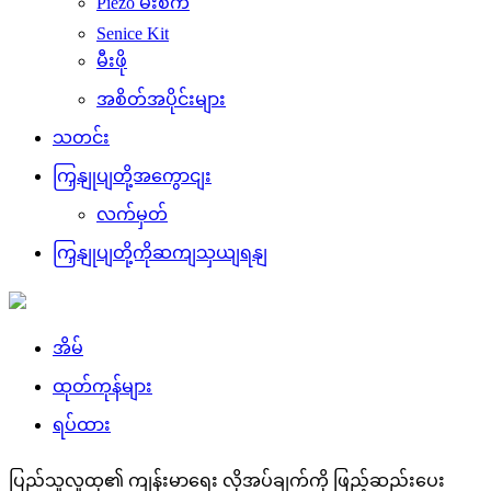
Piezo မီးစက်
Senice Kit
မီးဖို
အစိတ်အပိုင်းများ
သတင်း
ကြှနျုပျတို့အကွောငျး
လက်မှတ်
ကြှနျုပျတို့ကိုဆကျသှယျရနျ
အိမ်
ထုတ်ကုန်များ
ရပ်ထား
ပြည်သူလူထု၏ ကျန်းမာရေး လိုအပ်ချက်ကို ဖြည့်ဆည်းပေး