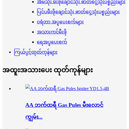
အိမ်သုံး မီးဖိုချောင်သုံး ဓာတ်ငွေ့သုံးပစ္စည်းများ
ပြင်ပမီးဖိုချောင်သုံး ဓာတ်ငွေ့သုံးပစ္စည်းများ
ဝရံတာ အပူပေးစက်များ
အသားကင်မီးဖို
ရေအပူပေးစက်
ကြယ်ပွင့်ထုတ်ကုန်များ
အထူးအသားပေး ထုတ်ကုန်များ
AA ဘက်ထရီ Gas Pules မီးလောင်
ကျွမ်း...