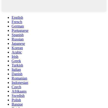
English
French
German
Portuguese
Spanish
Russian
Japanese
Korean
Arabic
Irish
Greek
Turkish
Italian
Danish
Romanian
Indonesian
Czech
Afrikaans
Swedish
Polish
Basque