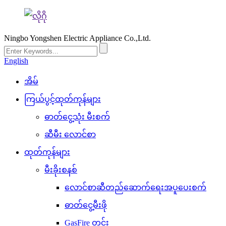
Ningbo Yongshen Electric Appliance Co.,Ltd.
English
အိမ်
ကြယ်ပွင့်ထုတ်ကုန်များ
ဓာတ်ငွေ့သုံး မီးစက်
ဆီမီး လောင်စာ
ထုတ်ကုန်များ
မီးခိုးစနစ်
လောင်စာဆီတည်ဆောက်ရေးအပူပေးစက်
ဓာတ်ငွေ့မီးဖို
GasFire တွင်း