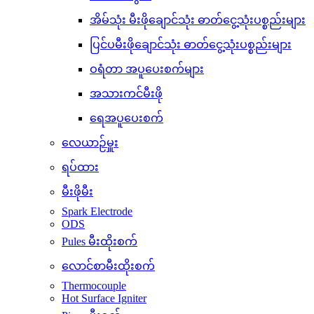
အိမ်သုံး မီးဖိုချောင်သုံး ဓာတ်ငွေ့သုံးပစ္စည်းများ
ပြင်ပမီးဖိုချောင်သုံး ဓာတ်ငွေ့သုံးပစ္စည်းများ
ဝရံတာ အပူပေးစက်များ
အသားကင်မီးဖို
ရေအပူပေးစက်
လေယာဉ်မှူး
ရပ်ထား
မီးဖိုမီး
Spark Electrode
ODS
Pules မီးထိုးစက်
လောင်စာမီးထိုးစက်
Thermocouple
Hot Surface Igniter