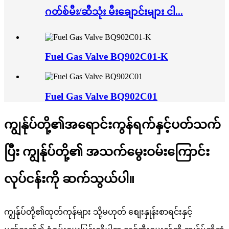
ဂတ်စ်မီး/ဆီသုံး မီးချောင်းများ ငါ...
Fuel Gas Valve BQ902C01-K
Fuel Gas Valve BQ902C01
ကျွန်ုပ်တို့၏အရောင်းကွန်ရက်နှင့်ပတ်သက်
ပြီး ကျွန်ုပ်တို့၏ အသက်မွေးဝမ်းကြောင်း
လုပ်ငန်းကို ဆက်သွယ်ပါ။
ကျွန်ုပ်တို့၏ထုတ်ကုန်များ သို့မဟုတ် စျေးနှုန်းစာရင်းနှင့်