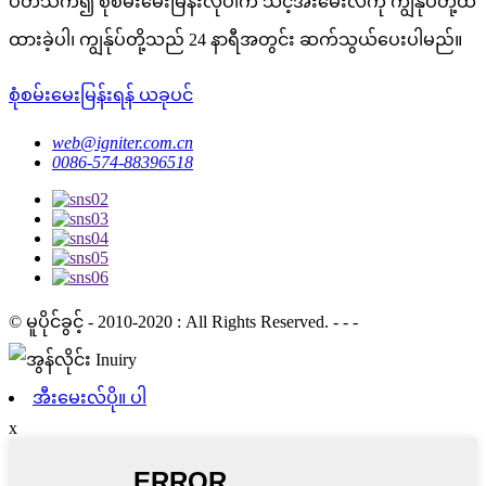
ပတ်သက်၍ စုံစမ်းမေးမြန်းလိုပါက သင့်အီးမေးလ်ကို ကျွန်ုပ်တို့ထံ
ထားခဲ့ပါ၊ ကျွန်ုပ်တို့သည် 24 နာရီအတွင်း ဆက်သွယ်ပေးပါမည်။
စုံစမ်းမေးမြန်းရန် ယခုပင်
web@igniter.com.cn
0086-574-88396518
© မူပိုင်ခွင့် - 2010-2020 : All Rights Reserved. - - -
အီးမေးလ်ပို။ ပါ
x