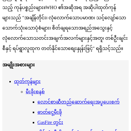
သည့် ကုန်ပစ္စည်းများ။WHO ၏အဆိုအရ အဆိုပါထုတ်ကုန်
များသည် "အချိန်တိုင်း၊ လုံလောက်သောပမာဏ၊ သင့်လျော်သော
သောက်သုံးသောပုံစံများ၊ စိတ်ချရသောအရည်အသွေးနှင့်
လုံလောက်သောသတင်းအချက်အလက်များနှင့်အတူ၊ တစ်ဦးချင်း
စီနှင့် ရပ်ရွာလူထုက တတ်နိုင်သောစျေးနှုန်းဖြင့်" ရရှိသင့်သည်။
အမျိုးအစားများ
ထုတ်ကုန်များ
မီးခိုးစနစ်
လောင်စာဆီတည်ဆောက်ရေးအပူပေးစက်
ဓာတ်ငွေ့မီးဖို
GasFire တွင်း