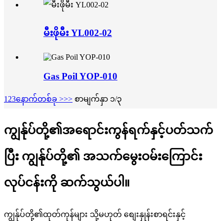
မီးဖိုမီး YL002-02
Gas Poil YOP-010
1
2
3
နောက်တစ်ခု >
>>
စာမျက်နှာ ၁/၃
ကျွန်ုပ်တို့၏အရောင်းကွန်ရက်နှင့်ပတ်သက်
ပြီး ကျွန်ုပ်တို့၏ အသက်မွေးဝမ်းကြောင်း
လုပ်ငန်းကို ဆက်သွယ်ပါ။
ကျွန်ုပ်တို့၏ထုတ်ကုန်များ သို့မဟုတ် စျေးနှုန်းစာရင်းနှင့်