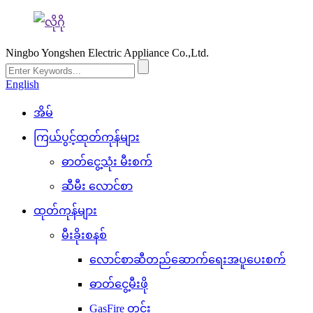
Ningbo Yongshen Electric Appliance Co.,Ltd.
English
အိမ်
ကြယ်ပွင့်ထုတ်ကုန်များ
ဓာတ်ငွေ့သုံး မီးစက်
ဆီမီး လောင်စာ
ထုတ်ကုန်များ
မီးခိုးစနစ်
လောင်စာဆီတည်ဆောက်ရေးအပူပေးစက်
ဓာတ်ငွေ့မီးဖို
GasFire တွင်း