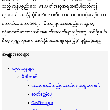
သည့် ကုန်ပစ္စည်းများ။WHO ၏အဆိုအရ အဆိုပါထုတ်ကုန်
များသည် "အချိန်တိုင်း၊ လုံလောက်သောပမာဏ၊ သင့်လျော်သော
သောက်သုံးသောပုံစံများ၊ စိတ်ချရသောအရည်အသွေးနှင့်
လုံလောက်သောသတင်းအချက်အလက်များနှင့်အတူ၊ တစ်ဦးချင်း
စီနှင့် ရပ်ရွာလူထုက တတ်နိုင်သောစျေးနှုန်းဖြင့်" ရရှိသင့်သည်။
အမျိုးအစားများ
ထုတ်ကုန်များ
မီးခိုးစနစ်
လောင်စာဆီတည်ဆောက်ရေးအပူပေးစက်
ဓာတ်ငွေ့မီးဖို
GasFire တွင်း