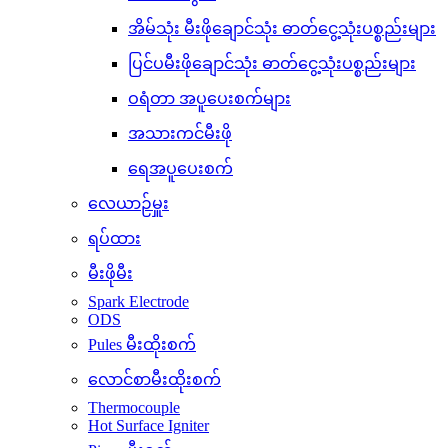
အိမ်သုံး မီးဖိုချောင်သုံး ဓာတ်ငွေ့သုံးပစ္စည်းများ
ပြင်ပမီးဖိုချောင်သုံး ဓာတ်ငွေ့သုံးပစ္စည်းများ
ဝရံတာ အပူပေးစက်များ
အသားကင်မီးဖို
ရေအပူပေးစက်
လေယာဉ်မှူး
ရပ်ထား
မီးဖိုမီး
Spark Electrode
ODS
Pules မီးထိုးစက်
လောင်စာမီးထိုးစက်
Thermocouple
Hot Surface Igniter