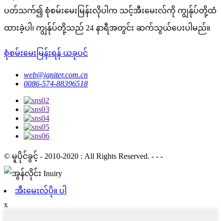
ပတ်သက်၍ စုံစမ်းမေးမြန်းလိုပါက သင့်အီးမေးလ်ကို ကျွန်ုပ်တို့ထံ
ထားခဲ့ပါ၊ ကျွန်ုပ်တို့သည် 24 နာရီအတွင်း ဆက်သွယ်ပေးပါမည်။
စုံစမ်းမေးမြန်းရန် ယခုပင်
web@igniter.com.cn
0086-574-88396518
© မူပိုင်ခွင့် - 2010-2020 : All Rights Reserved. - - -
အီးမေးလ်ပို။ ပါ
x