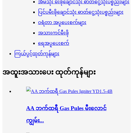
အိမ်သုံး မီးဖိုချောင်သုံး ဓာတ်ငွေ့သုံးပစ္စည်းများ
ပြင်ပမီးဖိုချောင်သုံး ဓာတ်ငွေ့သုံးပစ္စည်းများ
ဝရံတာ အပူပေးစက်များ
အသားကင်မီးဖို
ရေအပူပေးစက်
ကြယ်ပွင့်ထုတ်ကုန်များ
အထူးအသားပေး ထုတ်ကုန်များ
AA ဘက်ထရီ Gas Pules မီးလောင်
ကျွမ်း...