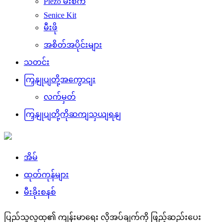
Piezo မီးစက်
Senice Kit
မီးဖို
အစိတ်အပိုင်းများ
သတင်း
ကြှနျုပျတို့အကွောငျး
လက်မှတ်
ကြှနျုပျတို့ကိုဆကျသှယျရနျ
အိမ်
ထုတ်ကုန်များ
မီးခိုးစနစ်
ပြည်သူလူထု၏ ကျန်းမာရေး လိုအပ်ချက်ကို ဖြည့်ဆည်းပေး