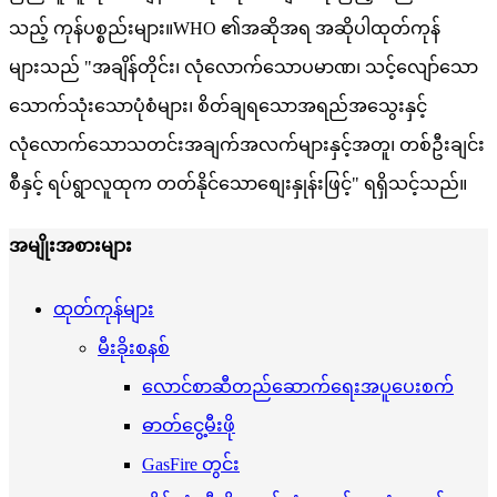
သည့် ကုန်ပစ္စည်းများ။WHO ၏အဆိုအရ အဆိုပါထုတ်ကုန်
များသည် "အချိန်တိုင်း၊ လုံလောက်သောပမာဏ၊ သင့်လျော်သော
သောက်သုံးသောပုံစံများ၊ စိတ်ချရသောအရည်အသွေးနှင့်
လုံလောက်သောသတင်းအချက်အလက်များနှင့်အတူ၊ တစ်ဦးချင်း
စီနှင့် ရပ်ရွာလူထုက တတ်နိုင်သောစျေးနှုန်းဖြင့်" ရရှိသင့်သည်။
အမျိုးအစားများ
ထုတ်ကုန်များ
မီးခိုးစနစ်
လောင်စာဆီတည်ဆောက်ရေးအပူပေးစက်
ဓာတ်ငွေ့မီးဖို
GasFire တွင်း