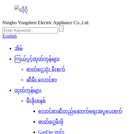
Ningbo Yongshen Electric Appliance Co.,Ltd.
English
အိမ်
ကြယ်ပွင့်ထုတ်ကုန်များ
ဓာတ်ငွေ့သုံး မီးစက်
ဆီမီး လောင်စာ
ထုတ်ကုန်များ
မီးခိုးစနစ်
လောင်စာဆီတည်ဆောက်ရေးအပူပေးစက်
ဓာတ်ငွေ့မီးဖို
GasFire တွင်း