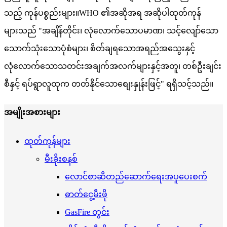
သည့် ကုန်ပစ္စည်းများ။WHO ၏အဆိုအရ အဆိုပါထုတ်ကုန်
များသည် "အချိန်တိုင်း၊ လုံလောက်သောပမာဏ၊ သင့်လျော်သော
သောက်သုံးသောပုံစံများ၊ စိတ်ချရသောအရည်အသွေးနှင့်
လုံလောက်သောသတင်းအချက်အလက်များနှင့်အတူ၊ တစ်ဦးချင်း
စီနှင့် ရပ်ရွာလူထုက တတ်နိုင်သောစျေးနှုန်းဖြင့်" ရရှိသင့်သည်။
အမျိုးအစားများ
ထုတ်ကုန်များ
မီးခိုးစနစ်
လောင်စာဆီတည်ဆောက်ရေးအပူပေးစက်
ဓာတ်ငွေ့မီးဖို
GasFire တွင်း