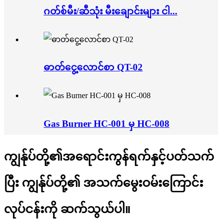
ဂတ်စ်မီး/ဆီသုံး မီးချောင်းများ ငါ...
ဓာတ်ငွေ့လောင်စာ QT-02
Gas Burner HC-001 မှ HC-008
ကျွန်ုပ်တို့၏အရောင်းကွန်ရက်နှင့်ပတ်သက်
ပြီး ကျွန်ုပ်တို့၏ အသက်မွေးဝမ်းကြောင်း
လုပ်ငန်းကို ဆက်သွယ်ပါ။