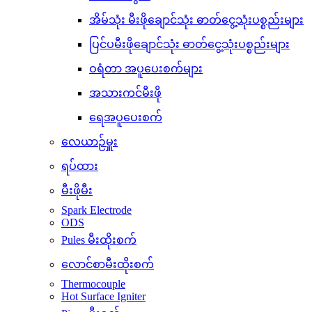
အိမ်သုံး မီးဖိုချောင်သုံး ဓာတ်ငွေ့သုံးပစ္စည်းများ
ပြင်ပမီးဖိုချောင်သုံး ဓာတ်ငွေ့သုံးပစ္စည်းများ
ဝရံတာ အပူပေးစက်များ
အသားကင်မီးဖို
ရေအပူပေးစက်
လေယာဉ်မှူး
ရပ်ထား
မီးဖိုမီး
Spark Electrode
ODS
Pules မီးထိုးစက်
လောင်စာမီးထိုးစက်
Thermocouple
Hot Surface Igniter