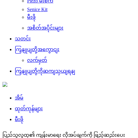
Piezo မီးစက်
Senice Kit
မီးဖို
အစိတ်အပိုင်းများ
သတင်း
ကြှနျုပျတို့အကွောငျး
လက်မှတ်
ကြှနျုပျတို့ကိုဆကျသှယျရနျ
အိမ်
ထုတ်ကုန်များ
မီးဖို
ပြည်သူလူထု၏ ကျန်းမာရေး လိုအပ်ချက်ကို ဖြည့်ဆည်းပေး