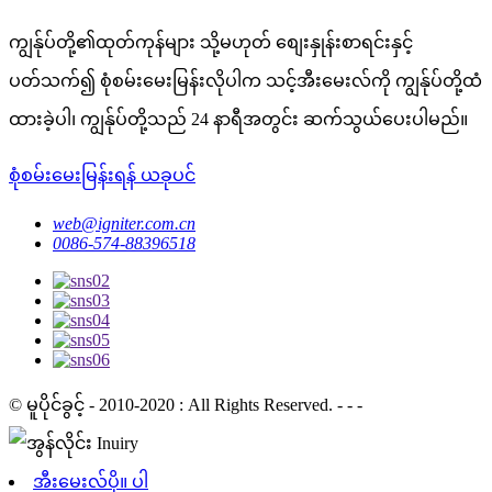
ကျွန်ုပ်တို့၏ထုတ်ကုန်များ သို့မဟုတ် စျေးနှုန်းစာရင်းနှင့်
ပတ်သက်၍ စုံစမ်းမေးမြန်းလိုပါက သင့်အီးမေးလ်ကို ကျွန်ုပ်တို့ထံ
ထားခဲ့ပါ၊ ကျွန်ုပ်တို့သည် 24 နာရီအတွင်း ဆက်သွယ်ပေးပါမည်။
စုံစမ်းမေးမြန်းရန် ယခုပင်
web@igniter.com.cn
0086-574-88396518
© မူပိုင်ခွင့် - 2010-2020 : All Rights Reserved. - - -
အီးမေးလ်ပို။ ပါ