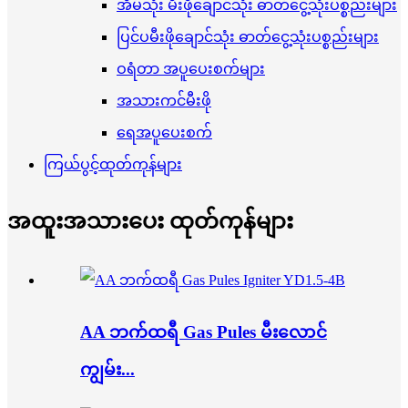
အိမ်သုံး မီးဖိုချောင်သုံး ဓာတ်ငွေ့သုံးပစ္စည်းများ
ပြင်ပမီးဖိုချောင်သုံး ဓာတ်ငွေ့သုံးပစ္စည်းများ
ဝရံတာ အပူပေးစက်များ
အသားကင်မီးဖို
ရေအပူပေးစက်
ကြယ်ပွင့်ထုတ်ကုန်များ
အထူးအသားပေး ထုတ်ကုန်များ
AA ဘက်ထရီ Gas Pules မီးလောင်
ကျွမ်း...