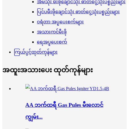
အိမ်သုံး မီးဖိုချောင်သုံး ဓာတ်ငွေ့သုံးပစ္စည်းများ
ပြင်ပမီးဖိုချောင်သုံး ဓာတ်ငွေ့သုံးပစ္စည်းများ
ဝရံတာ အပူပေးစက်များ
အသားကင်မီးဖို
ရေအပူပေးစက်
ကြယ်ပွင့်ထုတ်ကုန်များ
အထူးအသားပေး ထုတ်ကုန်များ
AA ဘက်ထရီ Gas Pules မီးလောင်
ကျွမ်း...