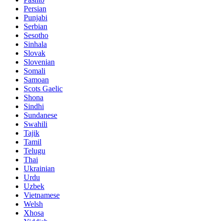
Persian
Punjabi
Serbian
Sesotho
Sinhala
Slovak
Slovenian
Somali
Samoan
Scots Gaelic
Shona
Sindhi
Sundanese
Swahili
Tajik
Tamil
Telugu
Thai
Ukrainian
Urdu
Uzbek
Vietnamese
Welsh
Xhosa