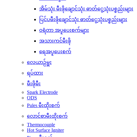
အိမ်သုံး မီးဖိုချောင်သုံး ဓာတ်ငွေ့သုံးပစ္စည်းများ
ပြင်ပမီးဖိုချောင်သုံး ဓာတ်ငွေ့သုံးပစ္စည်းများ
ဝရံတာ အပူပေးစက်များ
အသားကင်မီးဖို
ရေအပူပေးစက်
လေယာဉ်မှူး
ရပ်ထား
မီးဖိုမီး
Spark Electrode
ODS
Pules မီးထိုးစက်
လောင်စာမီးထိုးစက်
Thermocouple
Hot Surface Igniter