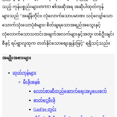
သည့် ကုန်ပစ္စည်းများ။WHO ၏အဆိုအရ အဆိုပါထုတ်ကုန်
များသည် "အချိန်တိုင်း၊ လုံလောက်သောပမာဏ၊ သင့်လျော်သော
သောက်သုံးသောပုံစံများ၊ စိတ်ချရသောအရည်အသွေးနှင့်
လုံလောက်သောသတင်းအချက်အလက်များနှင့်အတူ၊ တစ်ဦးချင်း
စီနှင့် ရပ်ရွာလူထုက တတ်နိုင်သောစျေးနှုန်းဖြင့်" ရရှိသင့်သည်။
အမျိုးအစားများ
ထုတ်ကုန်များ
မီးခိုးစနစ်
လောင်စာဆီတည်ဆောက်ရေးအပူပေးစက်
ဓာတ်ငွေ့မီးဖို
GasFire တွင်း