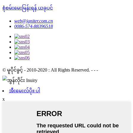
စုံစမ်းမေးမြန်းရန် ယခုပင်
web@igniter.com.cn
0086-574-88396518
© မူပိုင်ခွင့် - 2010-2020 : All Rights Reserved. - - -
အီးမေးလ်ပို။ ပါ
x