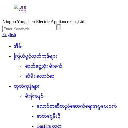
Ningbo Yongshen Electric Appliance Co.,Ltd.
English
အိမ်
ကြယ်ပွင့်ထုတ်ကုန်များ
ဓာတ်ငွေ့သုံး မီးစက်
ဆီမီး လောင်စာ
ထုတ်ကုန်များ
မီးခိုးစနစ်
လောင်စာဆီတည်ဆောက်ရေးအပူပေးစက်
ဓာတ်ငွေ့မီးဖို
GasFire တွင်း