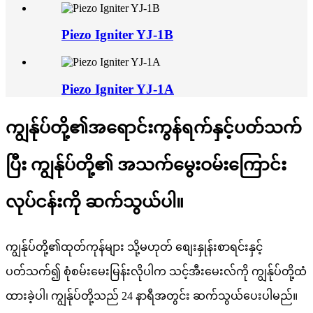
Piezo Igniter YJ-1B
Piezo Igniter YJ-1A
ကျွန်ုပ်တို့၏အရောင်းကွန်ရက်နှင့်ပတ်သက်
ပြီး ကျွန်ုပ်တို့၏ အသက်မွေးဝမ်းကြောင်း
လုပ်ငန်းကို ဆက်သွယ်ပါ။
ကျွန်ုပ်တို့၏ထုတ်ကုန်များ သို့မဟုတ် စျေးနှုန်းစာရင်းနှင့်
ပတ်သက်၍ စုံစမ်းမေးမြန်းလိုပါက သင့်အီးမေးလ်ကို ကျွန်ုပ်တို့ထံ
ထားခဲ့ပါ၊ ကျွန်ုပ်တို့သည် 24 နာရီအတွင်း ဆက်သွယ်ပေးပါမည်။