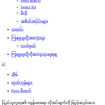
Piezo မီးစက်
Senice Kit
မီးဖို
အစိတ်အပိုင်းများ
သတင်း
ကြှနျုပျတို့အကွောငျး
လက်မှတ်
ကြှနျုပျတို့ကိုဆကျသှယျရနျ
အိမ်
ထုတ်ကုန်များ
Piezo မီးစက်
ပြည်သူလူထု၏ ကျန်းမာရေး လိုအပ်ချက်ကို ဖြည့်ဆည်းပေး