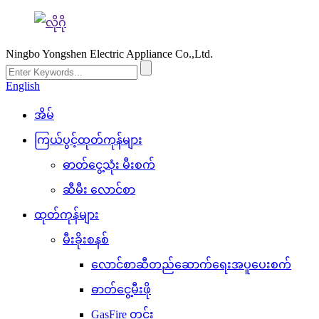
Ningbo Yongshen Electric Appliance Co.,Ltd.
English
အိမ်
ကြယ်ပွင့်ထုတ်ကုန်များ
ဓာတ်ငွေ့သုံး မီးစက်
ဆီမီး လောင်စာ
ထုတ်ကုန်များ
မီးခိုးစနစ်
လောင်စာဆီတည်ဆောက်ရေးအပူပေးစက်
ဓာတ်ငွေ့မီးဖို
GasFire တွင်း