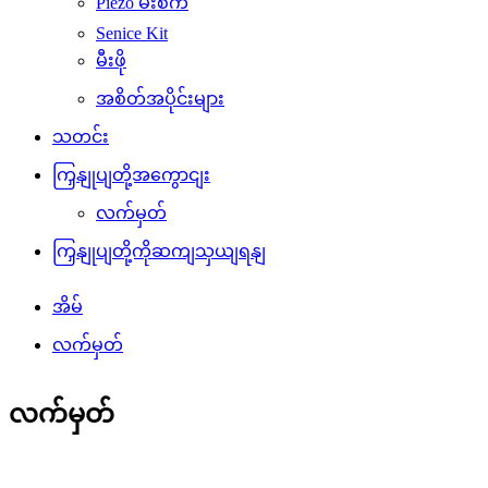
Piezo မီးစက်
Senice Kit
မီးဖို
အစိတ်အပိုင်းများ
သတင်း
ကြှနျုပျတို့အကွောငျး
လက်မှတ်
ကြှနျုပျတို့ကိုဆကျသှယျရနျ
အိမ်
လက်မှတ်
လက်မှတ်