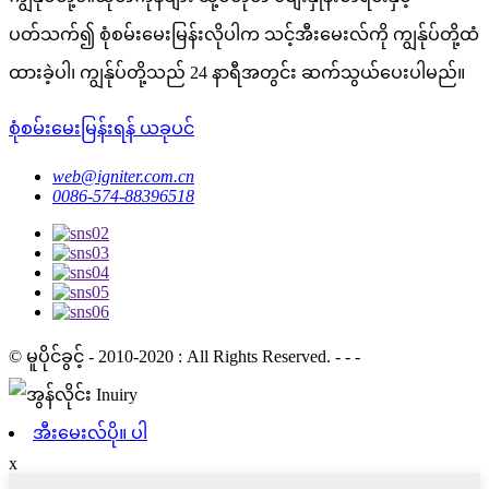
ပတ်သက်၍ စုံစမ်းမေးမြန်းလိုပါက သင့်အီးမေးလ်ကို ကျွန်ုပ်တို့ထံ
ထားခဲ့ပါ၊ ကျွန်ုပ်တို့သည် 24 နာရီအတွင်း ဆက်သွယ်ပေးပါမည်။
စုံစမ်းမေးမြန်းရန် ယခုပင်
web@igniter.com.cn
0086-574-88396518
© မူပိုင်ခွင့် - 2010-2020 : All Rights Reserved. - - -
အီးမေးလ်ပို။ ပါ
x