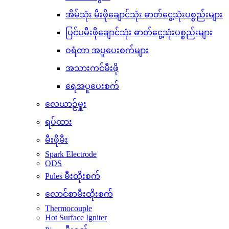
အိမ်သုံး မီးဖိုချောင်သုံး ဓာတ်ငွေ့သုံးပစ္စည်းများ
ပြင်ပမီးဖိုချောင်သုံး ဓာတ်ငွေ့သုံးပစ္စည်းများ
ဝရံတာ အပူပေးစက်များ
အသားကင်မီးဖို
ရေအပူပေးစက်
လေယာဉ်မှူး
ရပ်ထား
မီးဖိုမီး
Spark Electrode
ODS
Pules မီးထိုးစက်
လောင်စာမီးထိုးစက်
Thermocouple
Hot Surface Igniter