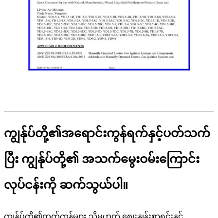
ကျွန်ုပ်တို့၏အရောင်းကွန်ရက်နှင့်ပတ်သက်
ပြီး ကျွန်ုပ်တို့၏ အသက်မွေးဝမ်းကြောင်း
လုပ်ငန်းကို ဆက်သွယ်ပါ။
ကျွန်ုပ်တို့၏ထုတ်ကုန်များ သို့မဟုတ် စျေးနှုန်းစာရင်းနှင့်