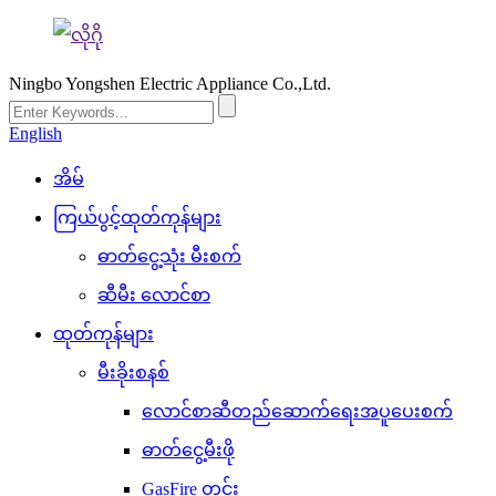
Ningbo Yongshen Electric Appliance Co.,Ltd.
English
အိမ်
ကြယ်ပွင့်ထုတ်ကုန်များ
ဓာတ်ငွေ့သုံး မီးစက်
ဆီမီး လောင်စာ
ထုတ်ကုန်များ
မီးခိုးစနစ်
လောင်စာဆီတည်ဆောက်ရေးအပူပေးစက်
ဓာတ်ငွေ့မီးဖို
GasFire တွင်း