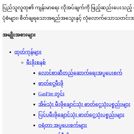
ပြည်သူလူထု၏ ကျန်းမာရေး လိုအပ်ချက်ကို ဖြည့်ဆည်းပေးသည့်
ပုံစံများ၊ စိတ်ချရသောအရည်အသွေးနှင့် လုံလောက်သောသတင်းအချက်
အမျိုးအစားများ
ထုတ်ကုန်များ
မီးခိုးစနစ်
လောင်စာဆီတည်ဆောက်ရေးအပူပေးစက်
ဓာတ်ငွေ့မီးဖို
GasFire တွင်း
အိမ်သုံး မီးဖိုချောင်သုံး ဓာတ်ငွေ့သုံးပစ္စည်းများ
ပြင်ပမီးဖိုချောင်သုံး ဓာတ်ငွေ့သုံးပစ္စည်းများ
ဝရံတာ အပူပေးစက်များ