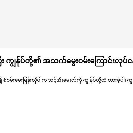
ြီး ကျွန်ုပ်တို့၏ အသက်မွေးဝမ်းကြောင်းလုပ်
်၍ စုံစမ်းမေးမြန်းလိုပါက သင့်အီးမေးလ်ကို ကျွန်ုပ်တို့ထံ ထားခဲ့ပါ