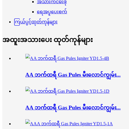
အသားကင်မီးဖို
ရေအပူပေးစက်
ကြယ်ပွင့်ထုတ်ကုန်များ
အထူးအသားပေး ထုတ်ကုန်များ
AA ဘက်ထရီ Gas Pules မီးလောင်ကျွမ်း...
AA ဘက်ထရီ Gas Pules မီးလောင်ကျွမ်း...