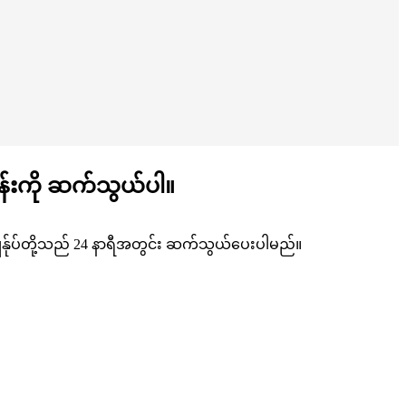
ငန်းကို ဆက်သွယ်ပါ။
၊ ကျွန်ုပ်တို့သည် 24 နာရီအတွင်း ဆက်သွယ်ပေးပါမည်။