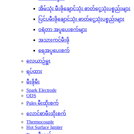
အိမ်သုံး မီးဖိုချောင်သုံး ဓာတ်ငွေ့သုံးပစ္စည်းများ
ပြင်ပမီးဖိုချောင်သုံး ဓာတ်ငွေ့သုံးပစ္စည်းများ
ဝရံတာ အပူပေးစက်များ
အသားကင်မီးဖို
ရေအပူပေးစက်
လေယာဉ်မှူး
ရပ်ထား
မီးဖိုမီး
Spark Electrode
ODS
Pules မီးထိုးစက်
လောင်စာမီးထိုးစက်
Thermocouple
Hot Surface Igniter