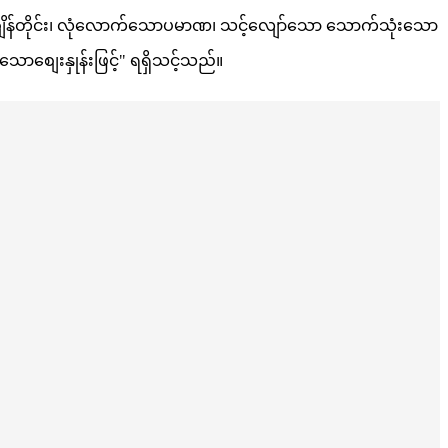
ျိန်တိုင်း၊ လုံလောက်သောပမာဏ၊ သင့်လျော်သော သောက်သုံးသော
ာစျေးနှုန်းဖြင့်" ရရှိသင့်သည်။