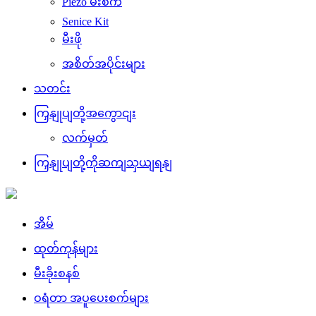
Piezo မီးစက်
Senice Kit
မီးဖို
အစိတ်အပိုင်းများ
သတင်း
ကြှနျုပျတို့အကွောငျး
လက်မှတ်
ကြှနျုပျတို့ကိုဆကျသှယျရနျ
အိမ်
ထုတ်ကုန်များ
မီးခိုးစနစ်
ဝရံတာ အပူပေးစက်များ