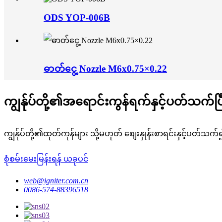
ODS YOP-006B
ဓာတ်ငွေ့ Nozzle M6x0.75×0.22
ကျွန်ုပ်တို့၏အရောင်းကွန်ရက်နှင့်ပတ်သက်ပ
ကျွန်ုပ်တို့၏ထုတ်ကုန်များ သို့မဟုတ် စျေးနှုန်းစာရင်းနှင့်ပတ်သက
စုံစမ်းမေးမြန်းရန် ယခုပင်
web@igniter.com.cn
0086-574-88396518