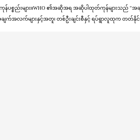
 ကုန်ပစ္စည်းများ။WHO ၏အဆိုအရ အဆိုပါထုတ်ကုန်များသည် "အခ
အလက်များနှင့်အတူ၊ တစ်ဦးချင်းစီနှင့် ရပ်ရွာလူထုက တတ်နိုင်သေ