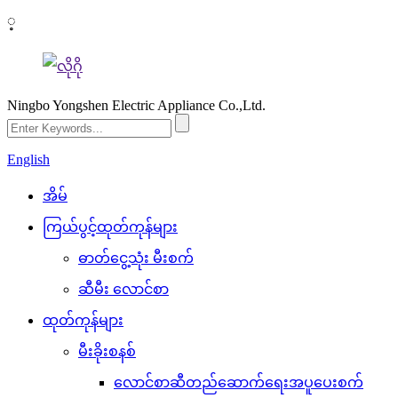
့
Ningbo Yongshen Electric Appliance Co.,Ltd.
English
အိမ်
ကြယ်ပွင့်ထုတ်ကုန်များ
ဓာတ်ငွေ့သုံး မီးစက်
ဆီမီး လောင်စာ
ထုတ်ကုန်များ
မီးခိုးစနစ်
လောင်စာဆီတည်ဆောက်ရေးအပူပေးစက်