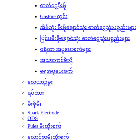
ဓာတ်ငွေ့မီးဖို
GasFire တွင်း
အိမ်သုံး မီးဖိုချောင်သုံး ဓာတ်ငွေ့သုံးပစ္စည်းများ
ပြင်ပမီးဖိုချောင်သုံး ဓာတ်ငွေ့သုံးပစ္စည်းများ
ဝရံတာ အပူပေးစက်များ
အသားကင်မီးဖို
ရေအပူပေးစက်
လေယာဉ်မှူး
ရပ်ထား
မီးဖိုမီး
Spark Electrode
ODS
Pules မီးထိုးစက်
လောင်စာမီးထိုးစက်