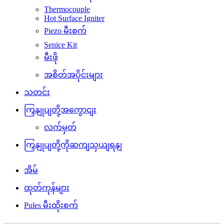
Thermocouple
Hot Surface Igniter
Piezo မီးစက်
Senice Kit
မီးဖို
အစိတ်အပိုင်းများ
သတင်း
ကြှနျုပျတို့အကွောငျး
လက်မှတ်
ကြှနျုပျတို့ကိုဆကျသှယျရနျ
အိမ်
ထုတ်ကုန်များ
Pules မီးထိုးစက်