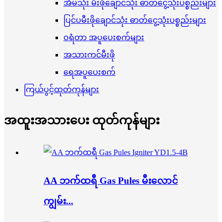
အိမ်သုံး မီးဖိုချောင်သုံး ဓာတ်ငွေ့သုံးပစ္စည်းများ
ပြင်ပမီးဖိုချောင်သုံး ဓာတ်ငွေ့သုံးပစ္စည်းများ
ဝရံတာ အပူပေးစက်များ
အသားကင်မီးဖို
ရေအပူပေးစက်
ကြယ်ပွင့်ထုတ်ကုန်များ
အထူးအသားပေး ထုတ်ကုန်များ
AA ဘက်ထရီ Gas Pules မီးလောင်
ကျွမ်း...