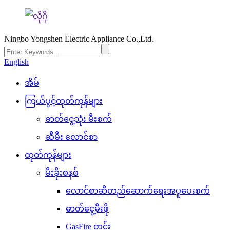
Ningbo Yongshen Electric Appliance Co.,Ltd.
English
အိမ်
ကြယ်ပွင့်ထုတ်ကုန်များ
ဓာတ်ငွေ့သုံး မီးစက်
ဆီမီး လောင်စာ
ထုတ်ကုန်များ
မီးခိုးစနစ်
လောင်စာဆီတည်ဆောက်ရေးအပူပေးစက်
ဓာတ်ငွေ့မီးဖို
GasFire တွင်း