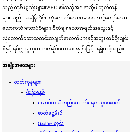
သည့် ကုန်ပစ္စည်းများ။WHO ၏အဆိုအရ အဆိုပါထုတ်ကုန်
များသည် "အချိန်တိုင်း၊ လုံလောက်သောပမာဏ၊ သင့်လျော်သော
သောက်သုံးသောပုံစံများ၊ စိတ်ချရသောအရည်အသွေးနှင့်
လုံလောက်သောသတင်းအချက်အလက်များနှင့်အတူ၊ တစ်ဦးချင်း
စီနှင့် ရပ်ရွာလူထုက တတ်နိုင်သောစျေးနှုန်းဖြင့်" ရရှိသင့်သည်။
အမျိုးအစားများ
ထုတ်ကုန်များ
မီးခိုးစနစ်
လောင်စာဆီတည်ဆောက်ရေးအပူပေးစက်
ဓာတ်ငွေ့မီးဖို
GasFire တွင်း