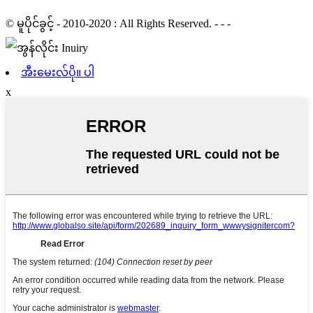
© မူပိုင်ခွင့် - 2010-2020 : All Rights Reserved. - - -
အီးမေးလ်ပို။ ပါ
x