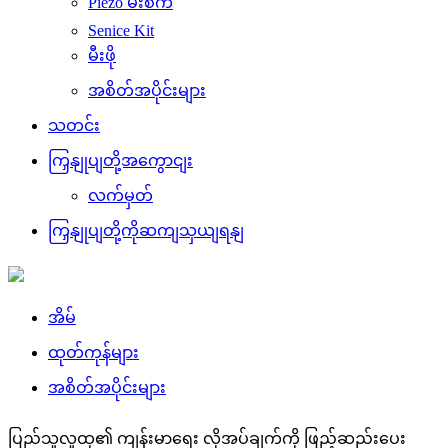
Piezo မီးစက်
Senice Kit
မီးဖို
အစိတ်အပိုင်းများ
သတင်း
ကြှနျုပျတို့အကွောငျး
လက်မှတ်
ကြှနျုပျတို့ကိုဆကျသှယျရနျ
အိမ်
ထုတ်ကုန်များ
အစိတ်အပိုင်းများ
ပြည်သူလူထု၏ ကျန်းမာရေး လိုအပ်ချက်ကို ဖြည့်ဆည်းပေး