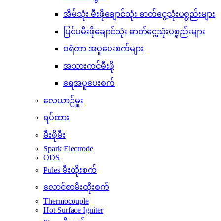
အိမ်သုံး မီးဖိုချောင်သုံး ဓာတ်ငွေ့သုံးပစ္စည်းများ
ပြင်ပမီးဖိုချောင်သုံး ဓာတ်ငွေ့သုံးပစ္စည်းများ
ဝရံတာ အပူပေးစက်များ
အသားကင်မီးဖို
ရေအပူပေးစက်
လေယာဉ်မှူး
ရပ်ထား
မီးဖိုမီး
Spark Electrode
ODS
Pules မီးထိုးစက်
လောင်စာမီးထိုးစက်
Thermocouple
Hot Surface Igniter