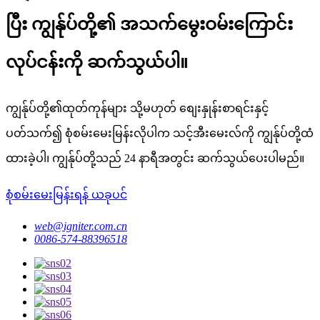
ပြီး ကျွန်ုပ်တို့၏ အသက်မွေးဝမ်းကြောင်း
လုပ်ငန်းကို ဆက်သွယ်ပါ။
ကျွန်ုပ်တို့၏ထုတ်ကုန်များ သို့မဟုတ် စျေးနှုန်းစာရင်းနှင့်
ပတ်သက်၍ စုံစမ်းမေးမြန်းလိုပါက သင့်အီးမေးလ်ကို ကျွန်ုပ်တို့ထံ
ထားခဲ့ပါ၊ ကျွန်ုပ်တို့သည် 24 နာရီအတွင်း ဆက်သွယ်ပေးပါမည်။
စုံစမ်းမေးမြန်းရန် ယခုပင်
web@igniter.com.cn
0086-574-88396518