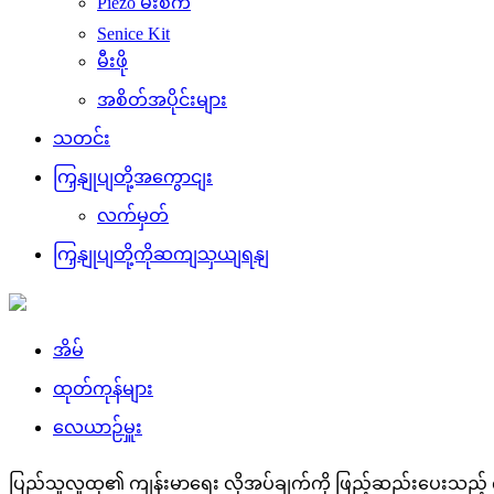
Piezo မီးစက်
Senice Kit
မီးဖို
အစိတ်အပိုင်းများ
သတင်း
ကြှနျုပျတို့အကွောငျး
လက်မှတ်
ကြှနျုပျတို့ကိုဆကျသှယျရနျ
အိမ်
ထုတ်ကုန်များ
လေယာဉ်မှူး
ပြည်သူလူထု၏ ကျန်းမာရေး လိုအပ်ချက်ကို ဖြည့်ဆည်းပေးသည့်