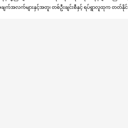
အလက်များနှင့်အတူ၊ တစ်ဦးချင်းစီနှင့် ရပ်ရွာလူထုက တတ်နိုင်သေ