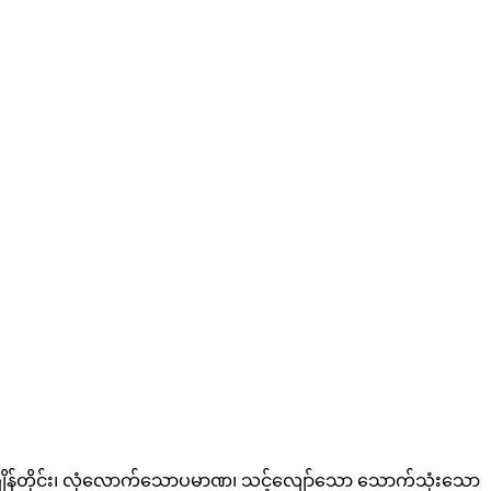
ျိန်တိုင်း၊ လုံလောက်သောပမာဏ၊ သင့်လျော်သော သောက်သုံးသော