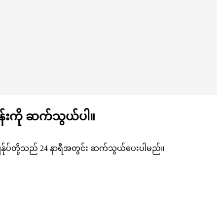
ငန်းကို ဆက်သွယ်ပါ။
၊ ကျွန်ုပ်တို့သည် 24 နာရီအတွင်း ဆက်သွယ်ပေးပါမည်။