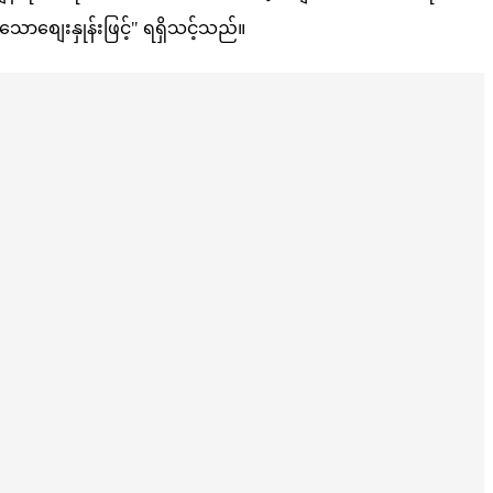
ာစျေးနှုန်းဖြင့်" ရရှိသင့်သည်။