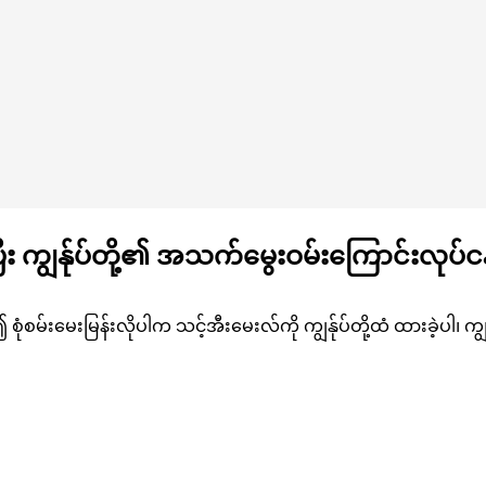
ြီး ကျွန်ုပ်တို့၏ အသက်မွေးဝမ်းကြောင်းလုပ်
်၍ စုံစမ်းမေးမြန်းလိုပါက သင့်အီးမေးလ်ကို ကျွန်ုပ်တို့ထံ ထားခဲ့ပါ