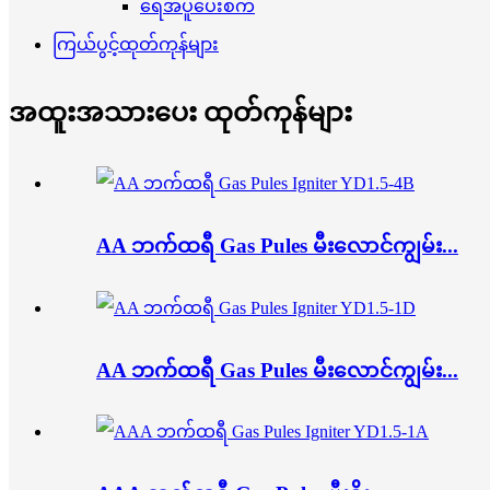
ရေအပူပေးစက်
ကြယ်ပွင့်ထုတ်ကုန်များ
အထူးအသားပေး ထုတ်ကုန်များ
AA ဘက်ထရီ Gas Pules မီးလောင်ကျွမ်း...
AA ဘက်ထရီ Gas Pules မီးလောင်ကျွမ်း...