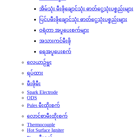
အိမ်သုံး မီးဖိုချောင်သုံး ဓာတ်ငွေ့သုံးပစ္စည်းများ
ပြင်ပမီးဖိုချောင်သုံး ဓာတ်ငွေ့သုံးပစ္စည်းများ
ဝရံတာ အပူပေးစက်များ
အသားကင်မီးဖို
ရေအပူပေးစက်
လေယာဉ်မှူး
ရပ်ထား
မီးဖိုမီး
Spark Electrode
ODS
Pules မီးထိုးစက်
လောင်စာမီးထိုးစက်
Thermocouple
Hot Surface Igniter