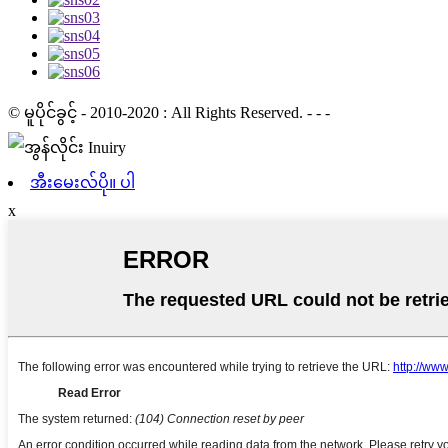
© မူပိုင်ခွင့် - 2010-2020 : All Rights Reserved. - - -
အီးမေးလ်ပို။ ပါ
x