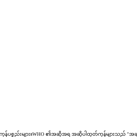
 ကုန်ပစ္စည်းများ။WHO ၏အဆိုအရ အဆိုပါထုတ်ကုန်များသည် "အခ