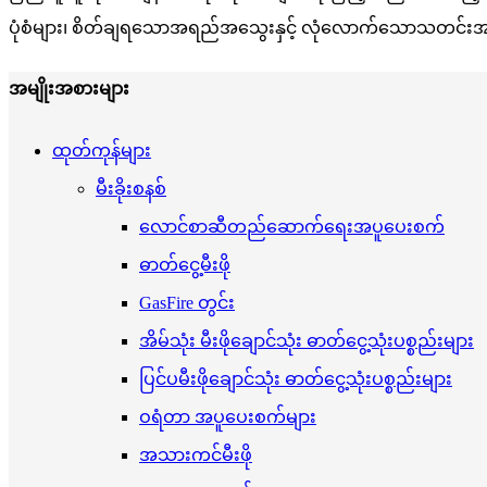
ပုံစံများ၊ စိတ်ချရသောအရည်အသွေးနှင့် လုံလောက်သောသတင်းအချက်
အမျိုးအစားများ
ထုတ်ကုန်များ
မီးခိုးစနစ်
လောင်စာဆီတည်ဆောက်ရေးအပူပေးစက်
ဓာတ်ငွေ့မီးဖို
GasFire တွင်း
အိမ်သုံး မီးဖိုချောင်သုံး ဓာတ်ငွေ့သုံးပစ္စည်းများ
ပြင်ပမီးဖိုချောင်သုံး ဓာတ်ငွေ့သုံးပစ္စည်းများ
ဝရံတာ အပူပေးစက်များ
အသားကင်မီးဖို