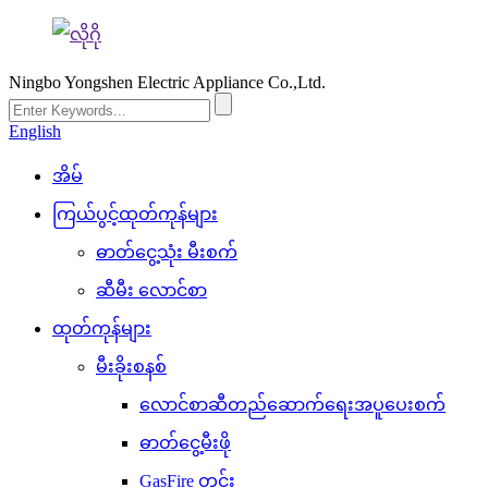
Ningbo Yongshen Electric Appliance Co.,Ltd.
English
အိမ်
ကြယ်ပွင့်ထုတ်ကုန်များ
ဓာတ်ငွေ့သုံး မီးစက်
ဆီမီး လောင်စာ
ထုတ်ကုန်များ
မီးခိုးစနစ်
လောင်စာဆီတည်ဆောက်ရေးအပူပေးစက်
ဓာတ်ငွေ့မီးဖို
GasFire တွင်း