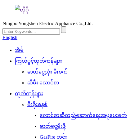
Ningbo Yongshen Electric Appliance Co.,Ltd.
English
အိမ်
ကြယ်ပွင့်ထုတ်ကုန်များ
ဓာတ်ငွေ့သုံး မီးစက်
ဆီမီး လောင်စာ
ထုတ်ကုန်များ
မီးခိုးစနစ်
လောင်စာဆီတည်ဆောက်ရေးအပူပေးစက်
ဓာတ်ငွေ့မီးဖို
GasFire တွင်း