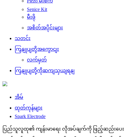
Piezo မီးစက်
Senice Kit
မီးဖို
အစိတ်အပိုင်းများ
သတင်း
ကြှနျုပျတို့အကွောငျး
လက်မှတ်
ကြှနျုပျတို့ကိုဆကျသှယျရနျ
အိမ်
ထုတ်ကုန်များ
Spark Electrode
ပြည်သူလူထု၏ ကျန်းမာရေး လိုအပ်ချက်ကို ဖြည့်ဆည်းပေး