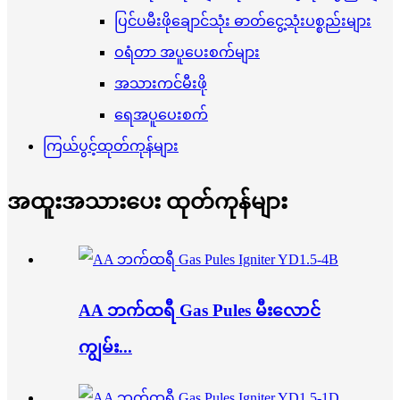
ပြင်ပမီးဖိုချောင်သုံး ဓာတ်ငွေ့သုံးပစ္စည်းများ
ဝရံတာ အပူပေးစက်များ
အသားကင်မီးဖို
ရေအပူပေးစက်
ကြယ်ပွင့်ထုတ်ကုန်များ
အထူးအသားပေး ထုတ်ကုန်များ
AA ဘက်ထရီ Gas Pules မီးလောင်
ကျွမ်း...