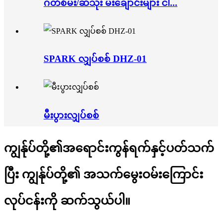
ဂတ်စ်မီး/ဆီသုံး မီးချောင်းများ ငါ...
SPARK လျှပ်စစ် DHZ-01
မီးပွားလျှပ်စစ်
ကျွန်ုပ်တို့၏အရောင်းကွန်ရက်နှင့်ပတ်သက်
ပြီး ကျွန်ုပ်တို့၏ အသက်မွေးဝမ်းကြောင်း
လုပ်ငန်းကို ဆက်သွယ်ပါ။