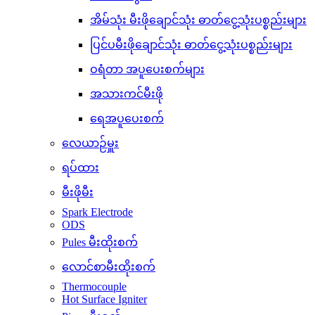
အိမ်သုံး မီးဖိုချောင်သုံး ဓာတ်ငွေ့သုံးပစ္စည်းများ
ပြင်ပမီးဖိုချောင်သုံး ဓာတ်ငွေ့သုံးပစ္စည်းများ
ဝရံတာ အပူပေးစက်များ
အသားကင်မီးဖို
ရေအပူပေးစက်
လေယာဉ်မှူး
ရပ်ထား
မီးဖိုမီး
Spark Electrode
ODS
Pules မီးထိုးစက်
လောင်စာမီးထိုးစက်
Thermocouple
Hot Surface Igniter