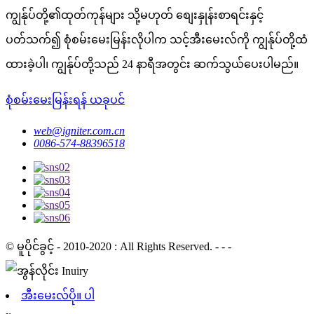
ကျွန်ုပ်တို့၏ထုတ်ကုန်များ သို့မဟုတ် စျေးနှုန်းစာရင်းနှင့်
ပတ်သက်၍ စုံစမ်းမေးမြန်းလိုပါက သင့်အီးမေးလ်ကို ကျွန်ုပ်တို့ထံ
ထားခဲ့ပါ၊ ကျွန်ုပ်တို့သည် 24 နာရီအတွင်း ဆက်သွယ်ပေးပါမည်။
စုံစမ်းမေးမြန်းရန် ယခုပင်
web@igniter.com.cn
0086-574-88396518
© မူပိုင်ခွင့် - 2010-2020 : All Rights Reserved. - - -
အီးမေးလ်ပို။ ပါ