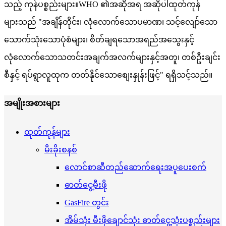
သည့် ကုန်ပစ္စည်းများ။WHO ၏အဆိုအရ အဆိုပါထုတ်ကုန်
များသည် "အချိန်တိုင်း၊ လုံလောက်သောပမာဏ၊ သင့်လျော်သော
သောက်သုံးသောပုံစံများ၊ စိတ်ချရသောအရည်အသွေးနှင့်
လုံလောက်သောသတင်းအချက်အလက်များနှင့်အတူ၊ တစ်ဦးချင်း
စီနှင့် ရပ်ရွာလူထုက တတ်နိုင်သောစျေးနှုန်းဖြင့်" ရရှိသင့်သည်။
အမျိုးအစားများ
ထုတ်ကုန်များ
မီးခိုးစနစ်
လောင်စာဆီတည်ဆောက်ရေးအပူပေးစက်
ဓာတ်ငွေ့မီးဖို
GasFire တွင်း
အိမ်သုံး မီးဖိုချောင်သုံး ဓာတ်ငွေ့သုံးပစ္စည်းများ